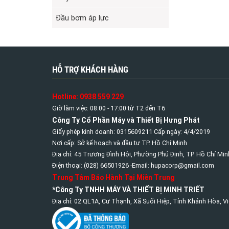
Đầu bơm áp lực
HỖ TRỢ KHÁCH HÀNG
Hotline: 0938 559 229
Giờ làm việc: 08:00 - 17:00 từ T2 đến T6
Công Ty Cổ Phần Máy và Thiết Bị Hưng Phát
Giấy phép kinh doanh: 0315609211 Cấp ngày: 4/4/2019
Nơi cấp: Sở kế hoạch và đầu tư TP. Hồ Chí Minh
Địa chỉ: 45 Trương Đình Hội, Phường Phú Định, TP. Hồ Chí Min
Điện thoại: (028) 66501926 -Email: hupacorp@gmail.com
Trung Tâm Bảo Hành Tại Miền Trung
*Công Ty TNHH MÁY VÀ THIẾT BỊ MINH TRIẾT
Địa chỉ: 02 QL1A, Cư Thạnh, Xã Suối Hiệp, Tỉnh Khánh Hòa, V