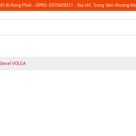
ết Bị Hưng Phát - GPKD: 0315609211 - Địa chỉ: Trung tâm thương Mạ
diesel VOLGA