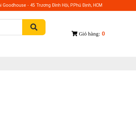
i Goodhouse - 45 Trương Đình Hội, P.Phú Định, HCM
0