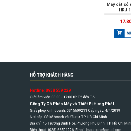
Máy cắt cỏ
HRJ 
17.8
HỖ TRỢ KHÁCH HÀNG
Hotline: 0938 559 229
Giờ làm việc: 08:00 - 17:00 từ T2 đến T6
Công Ty Cổ Phần Máy và Thiết Bị Hưng Phát
Giấy phép kinh doanh: 0315609211 Cấp ngày: 4/4/2019
Nơi cấp: Sở kế hoạch và đầu tư TP. Hồ Chí Minh
Địa chỉ: 45 Trương Đình Hội, Phường Phú Định, TP. Hồ Chí Min
Điện thoại: (028) 66501926 -Email: hupacorp@gmail.com