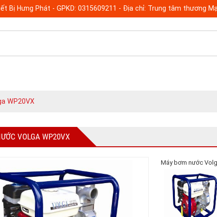
ết Bị Hưng Phát - GPKD: 0315609211 - Địa chỉ: Trung tâm thương Mạ
ga WP20VX
NƯỚC VOLGA WP20VX
Máy bơm nước Vol