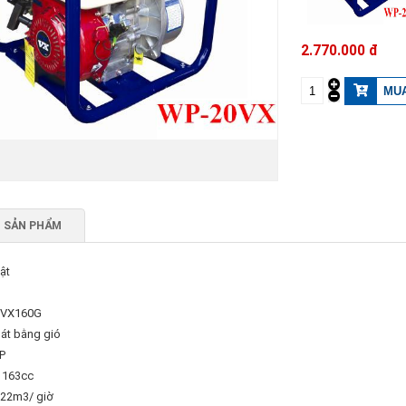
2.770.000 đ
 SẢN PHẨM
ật
 VX160G
mát bằng gió
P
: 163cc
 22m3/ giờ