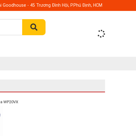
i Goodhouse - 45 Trương Đình Hội, P.Phú Định, HCM
ga WP20VX