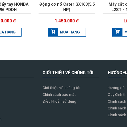
 đẩy tay HONDA
Động cơ nổ Cater GX168(5.5
Máy cắt 
196 PDDH
HP)
L2ST - 
00.000 đ
1.450.000 đ
L
GIỚI THIỆU VỀ CHÚNG TÔI
HƯỚNG Đ
Giới thiệu về chúng tôi
Hướng dẫn 
Chính sách bảo mật
Quy định th
Điều khoản sử dụng
Chính sách
Chính sách
Chính sách đ
h.