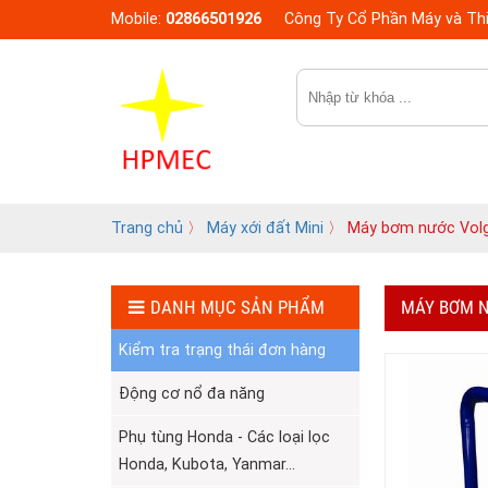
Mobile:
02866501926
Công Ty Cổ Phần Máy và Thi
Trang chủ
〉
Máy xới đất Mini
〉 Máy bơm nước Vol
DANH MỤC SẢN PHẨM
MÁY BƠM 
Kiểm tra trạng thái đơn hàng
Động cơ nổ đa năng
Phụ tùng Honda - Các loại lọc
Honda, Kubota, Yanmar...