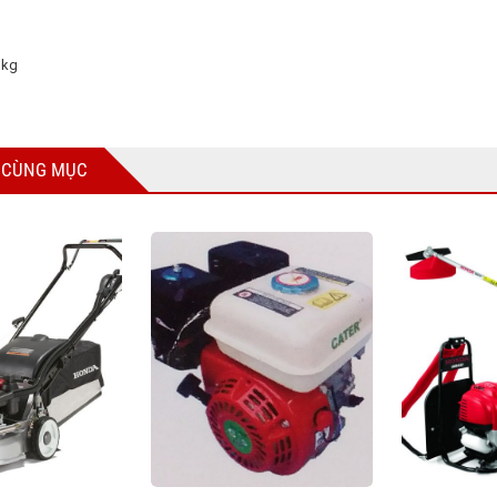
 kg
 CÙNG MỤC