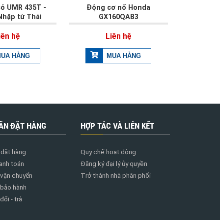
cỏ UMR 435T -
Động cơ nổ Honda
Nhập từ Thái
GX160QAB3
iên hệ
Liên hệ
ÃN ĐẶT HÀNG
HỢP TÁC VÀ LIÊN KẾT
đặt hàng
Quy chế hoạt động
anh toán
Đăng ký đại lý ủy quyền
 vận chuyển
Trở thành nhà phân phối
 bảo hành
ổi - trả