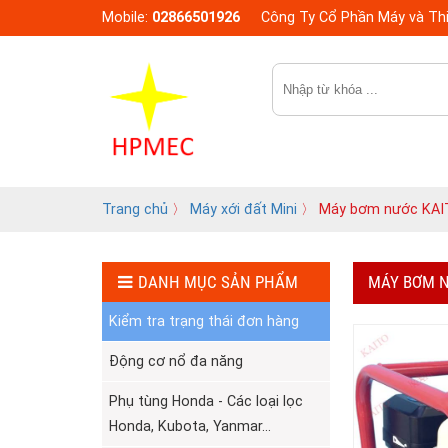
Mobile:
02866501926
Công Ty Cổ Phần Máy và Thi
Trang chủ
〉
Máy xới đất Mini
〉 Máy bơm nước KA
DANH MỤC SẢN PHẨM
MÁY BƠM N
Kiểm tra trạng thái đơn hàng
Động cơ nổ đa năng
Phụ tùng Honda - Các loại lọc
Honda, Kubota, Yanmar...