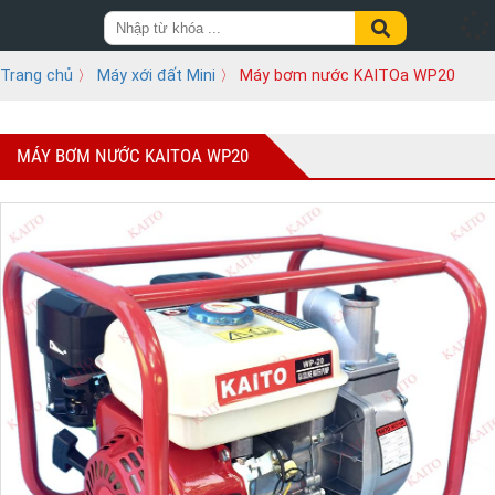
Trang chủ
〉
Máy xới đất Mini
〉 Máy bơm nước KAITOa WP20
MÁY BƠM NƯỚC KAITOA WP20