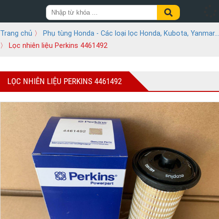
Trang chủ
〉
Phụ tùng Honda - Các loại lọc Honda, Kubota, Yanmar...
〉 Lọc nhiên liệu Perkins 4461492
LỌC NHIÊN LIỆU PERKINS 4461492