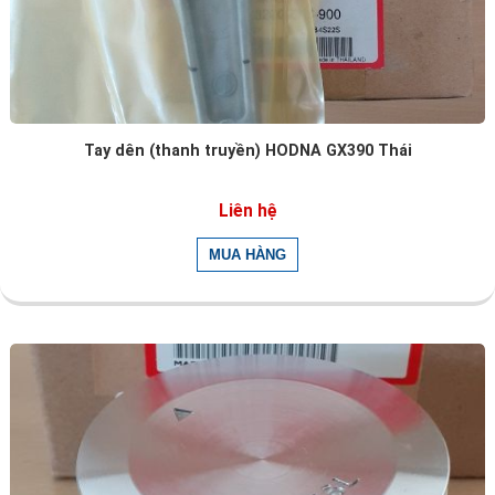
Tay dên (thanh truyền) HODNA GX390 Thái
Liên hệ