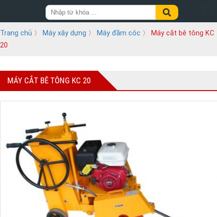
Trang chủ
〉
Máy xây dựng
〉
Máy đầm cóc
〉 Máy cắt bê tông KC
20
MÁY CẮT BÊ TÔNG KC 20