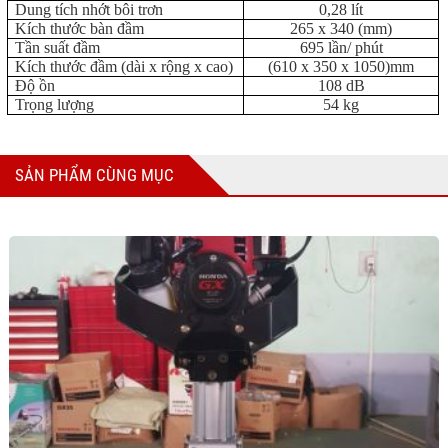
Dung tích nhớt bôi trơn
0,28 lít
Kích thước bàn đầm
265 x 340 (mm)
Tần suất đầm
695 lần/ phút
Kích thước đầm (dài x rộng x cao)
(610 x 350 x 1050)mm
Độ ồn
108 dB
Trọng lượng
54 kg
SẢN PHẨM CÙNG MỤC