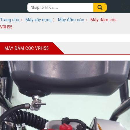
Trang chủ
〉
Máy xây dựng
〉
Máy đầm cóc
〉 Máy đầm cóc
VRH55
MÁY ĐẦM CÓC VRH55